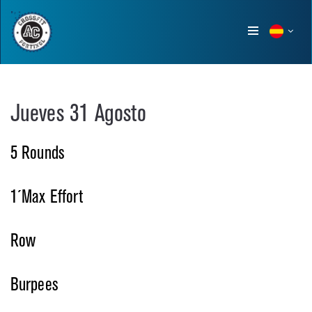
Show
menu
Jueves 31 Agosto
5 Rounds
1´Max Effort
Row
Burpees