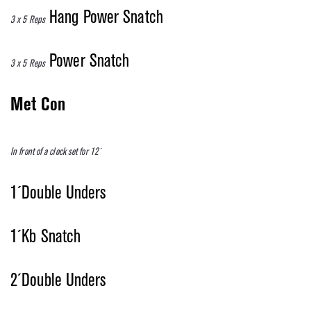
Hang Power Snatch
3 x 5 Reps
Power Snatch
3 x 5 Reps
Met Con
In front of a clock set for 12´
1´Double Unders
1´Kb Snatch
2´Double Unders