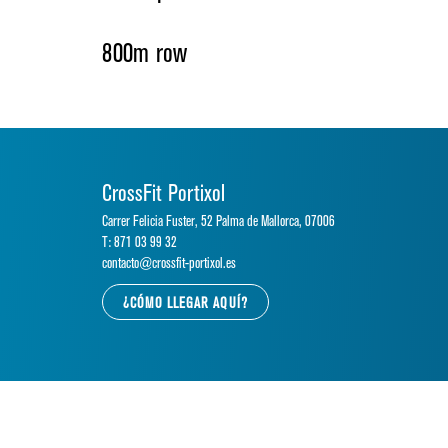
800m row
CrossFit Portixol
Carrer Felicia Fuster, 52 Palma de Mallorca, 07006
T: 871 03 99 32
contacto@crossfit-portixol.es
¿CÓMO LLEGAR AQUÍ?