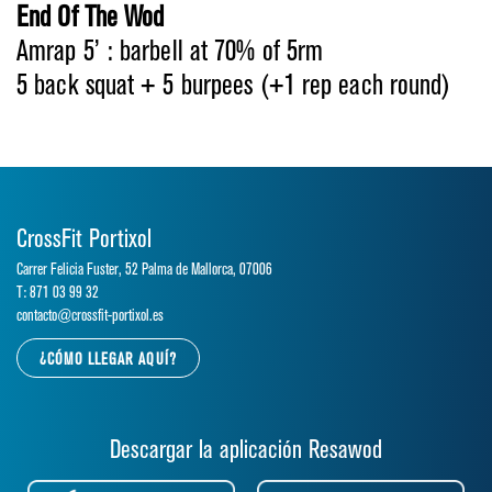
End Of The Wod
Amrap 5’ : barbell at 70% of 5rm
5 back squat + 5 burpees (+1 rep each round)
CrossFit Portixol
Carrer Felicia Fuster, 52 Palma de Mallorca, 07006
T: 871 03 99 32
contacto@crossfit-portixol.es
¿CÓMO LLEGAR AQUÍ?
Descargar la aplicación Resawod